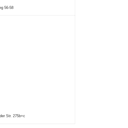
eg 56-58
er Str. 275b+c